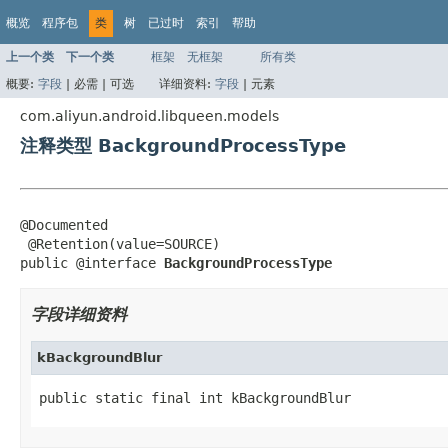
概览
程序包
类
树
已过时
索引
帮助
上一个类
下一个类
框架
无框架
所有类
概要:
字段
|
必需 |
可选
详细资料:
字段
|
元素
com.aliyun.android.libqueen.models
注释类型 BackgroundProcessType
@Documented

 @Retention(value=SOURCE)

public @interface 
BackgroundProcessType
字段详细资料
kBackgroundBlur
public static final int kBackgroundBlur