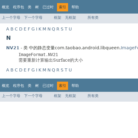
概览
程序包
类
树
已过时
索引
帮助
上一个字母
下一个字母
框架
无框架
所有类
A
B
C
D
E
F
G
I
K
M
N
Q
R
S
T
U
N
NV21
- 类 中的静态变量com.taobao.android.libqueen.
ImageF
ImageFormat.NV21
需要重新计算输出Surface的大小
A
B
C
D
E
F
G
I
K
M
N
Q
R
S
T
U
概览
程序包
类
树
已过时
索引
帮助
上一个字母
下一个字母
框架
无框架
所有类